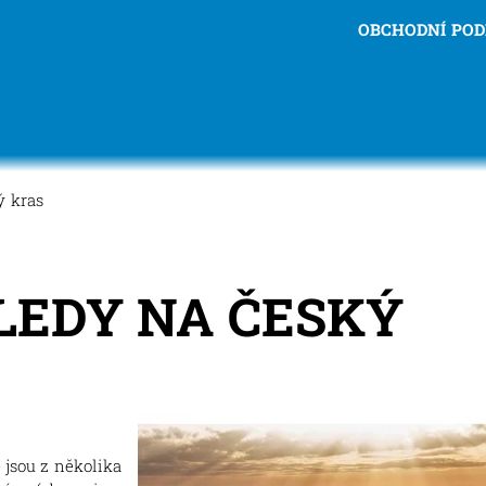
OBCHODNÍ PO
ý kras
LEDY NA ČESKÝ
e jsou z několika