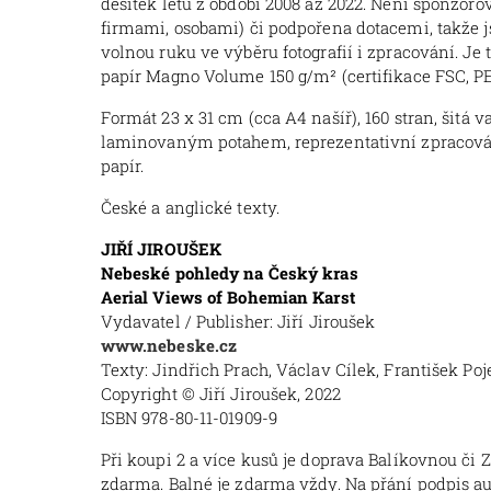
desítek letů z období 2008 až 2022. Není sponzoro
firmami, osobami) či podpořena dotacemi, takže 
volnou ruku ve výběru fotografií i zpracování. Je
papír Magno Volume 150 g/m² (certifikace FSC, PEF
Formát 23 x 31 cm (cca A4 našíř), 160 stran, šitá v
laminovaným potahem, reprezentativní zpracován
papír.
České a anglické texty.
JIŘÍ JIROUŠEK
Nebeské pohledy na Český kras
Aerial Views of Bohemian Karst
Vydavatel / Publisher: Jiří Jiroušek
www.nebeske.cz
Texty: Jindřich Prach, Václav Cílek, František Poje
Copyright © Jiří Jiroušek, 2022
ISBN 978-80-11-01909-9
Při koupi 2 a více kusů je doprava Balíkovnou či 
zdarma. Balné je zdarma vždy. Na přání podpis au