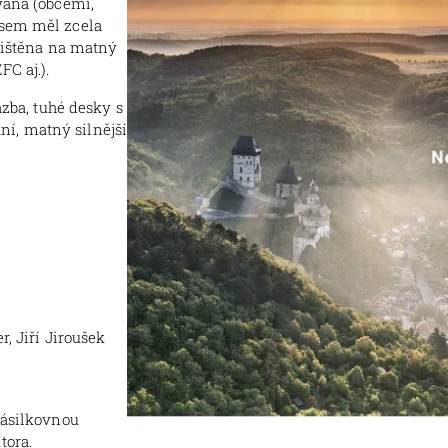
vána (obcemi,
jsem měl zcela
 tištěna na matný
C aj.).
azba, tuhé desky s
í, matný silnější
r, Jiří Jiroušek
Zásilkovnou
tora.