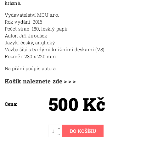
krásná.
Vydavatelství MCU s.r.o.
Rok vydání: 2016
Počet stran: 180, lesklý papír
Autor: Jiří Jiroušek
Jazyk: český, anglický
Vazba:šitá s tvrdými knižními deskami (V8)
Rozměr: 230 x 220 mm
Na přání podpis autora.
Košík naleznete zde > > >
500 Kč
Cena: