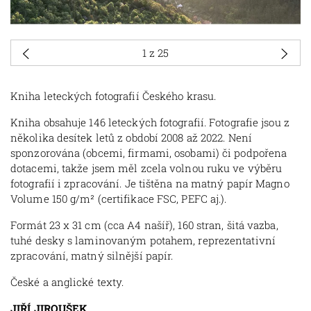
1
z 25
Kniha leteckých fotografií Českého krasu.
Kniha obsahuje 146 leteckých fotografií. Fotografie jsou z
několika desítek letů z období 2008 až 2022. Není
sponzorována (obcemi, firmami, osobami) či podpořena
dotacemi, takže jsem měl zcela volnou ruku ve výběru
fotografií i zpracování. Je tištěna na matný papír Magno
Volume 150 g/m² (certifikace FSC, PEFC aj.).
Formát 23 x 31 cm (cca A4 našíř), 160 stran, šitá vazba,
tuhé desky s laminovaným potahem, reprezentativní
zpracování, matný silnější papír.
České a anglické texty.
JIŘÍ JIROUŠEK