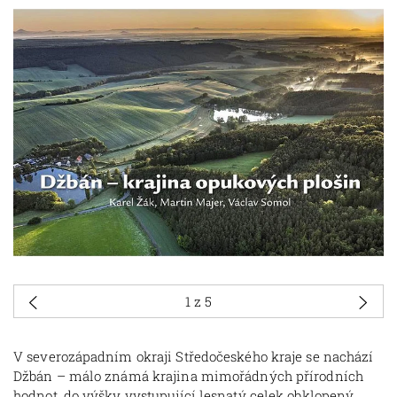
1
z 5
V severozápadním okraji Středočeského kraje se nachází
Džbán – málo známá krajina mimořádných přírodních
hodnot, do výšky vystupující lesnatý celek obklopený