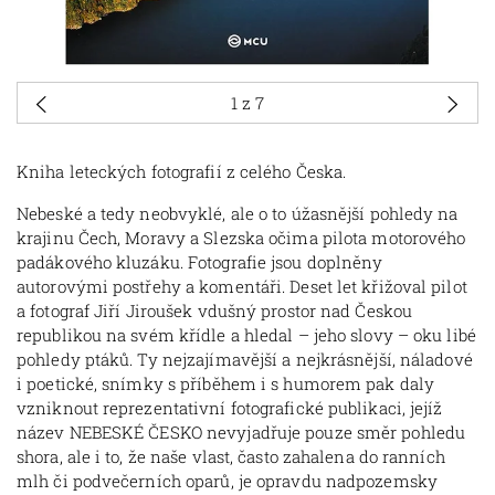
1
z 7
Kniha leteckých fotografií z celého Česka.
Nebeské a tedy neobvyklé, ale o to úžasnější pohledy na
krajinu Čech, Moravy a Slezska očima pilota motorového
padákového kluzáku. Fotografie jsou doplněny
autorovými postřehy a komentáři. Deset let křižoval pilot
a fotograf Jiří Jiroušek vdušný prostor nad Českou
republikou na svém křídle a hledal – jeho slovy – oku
libé
pohledy ptáků. Ty nejzajímavější a nejkrásnější, náladové
i poetické, snímky s příběhem i s humorem pak daly
vzniknout reprezentativní fotografické publikaci, jejíž
název NEBESKÉ ČESKO nevyjadřuje pouze směr pohledu
shora, ale i to, že naše vlast, často zahalena do ranních
mlh či podvečerních oparů, je opravdu nadpozemsky