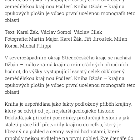
zemědělskou krajinou Podlesí. Kniha Džbán – krajina
opukových plošin je vůbec první ucelenou monografií této
oblasti.
Text: Karel Žák, Václav Somol, Václav Cílek
Fotografie: Martin Majer, Karel Žák, Jiří Jiroušek, Milan
Korba, Michal Filippi
V severozápadním okraji Středočeského kraje se nachází
Džbán – málo známá krajina mimořádných přírodních
hodnot, do výšky vystupující lesnatý celek obklopený
zemědělskou krajinou Podlesí. Kniha Džbán – krajina
opukových plošin je vůbec první ucelenou monografií této
oblasti.
Kniha je uspořádána jako fakty podložený příběh krajiny,
který se odvíjí od její nejstarší geologické historie.
Dokládá, jak přírodní podmínky předurčují historii a jak
staletí práce lidí přetvořily krajinu do celku, který je
líbezný na pohled a cenný svými hodnotami, které
mnohdy nejsou viditelné na první pohled. Zve čtenáře do