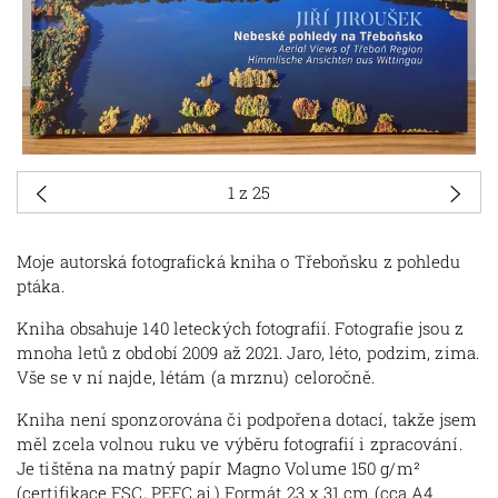
1
z 25
Moje autorská fotografická kniha o Třeboňsku z pohledu
ptáka.
Kniha obsahuje 140 leteckých fotografií. Fotografie jsou z
mnoha letů z období 2009 až 2021. Jaro, léto, podzim, zima.
Vše se v ní najde, létám (a mrznu) celoročně.
Kniha není sponzorována či podpořena dotací, takže jsem
měl zcela volnou ruku ve výběru fotografií i zpracování.
Je tištěna na matný papír Magno Volume 150 g/m²
(certifikace FSC, PEFC aj.) Formát 23 x 31 cm (cca A4